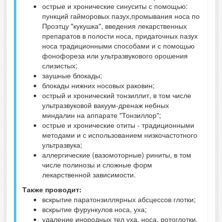
острые и хронические синуситы с помощью:
пункций гайморовых пазух,промывания носа по
Проэтцу "кукушка", введения лекарственных
препаратов в полости носа, придаточных пазух
носа традиционными способами и с помощью
фонофореза или ультразвукового орошения
слизистых;
заушные блокады;
блокады нижних носовых раковин;
острый и хронический тонзиллит, в том числе
ультразвуковой вакуум-дренаж небных
миндалин на аппарате "Тонзиллор";
острые и хронические отиты - традиционными
методами и с использованием низкочастотного
ультразвука;
аллергические (вазомоторные) риниты, в том
числе полинозы и сложные форм
лекарственной зависимости.
Также проводит:
вскрытие паратонзиллярных абсцессов глотки;
вскрытие фурункулов носа, уха;
удаление инородных тел уха, носа, ротоглотки.