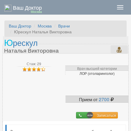
Ваш Доктор
Нави
Москва
Ваш Доктор
Москва
Врачи
Юрескул Наталья Викторовна
Ю
рескул
Наталья Викторовна
Стаж: 29
Врач высшей категории
ЛОР (отоларинголог)
Прием от
2700
Записаться