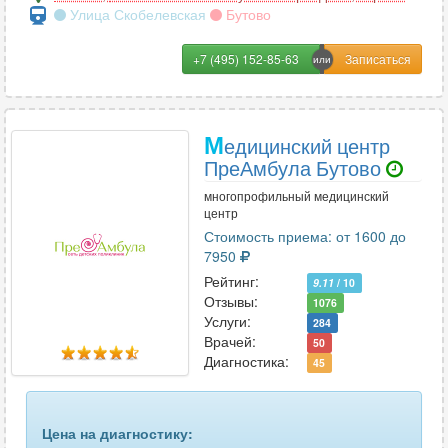
Улица Скобелевская
Бутово
+7 (495) 152-85-63
М
едицинский центр
ПреАмбула Бутово
многопрофильный медицинский
центр
Стоимость приема: от 1600 до
7950
Рейтинг:
9.11
/ 10
Отзывы:
1076
Услуги:
284
Врачей:
50
Диагностика:
45
Цена на диагностику: