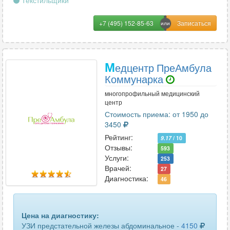
Текстильщики
+7 (495) 152-85-63
М
едцентр ПреАмбула
Коммунарка
многопрофильный медицинский
центр
Стоимость приема: от 1950 до
3450
Рейтинг:
9.17
/ 10
Отзывы:
593
Услуги:
253
Врачей:
27
Диагностика:
46
Цена на диагностику:
УЗИ предстательной железы абдоминальное -
4150