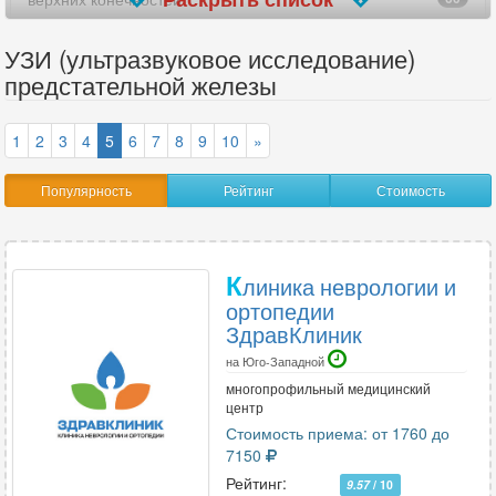
вилочковой железы
125
УЗИ (ультразвуковое исследование)
предстательной железы
внутренних женских половых органов
70
гайморовых пазух носа
34
1
2
3
4
5
6
7
8
9
10
»
гистеросальпингоскопия (УЗГСС)
52
Популярность
Рейтинг
Стоимость
глаз
85
голеностопного сустава
169
К
линика неврологии и
ортопедии
головного мозга
71
ЗдравКлиник
грудного отдела позвоночника
30
на Юго-Западной
многопрофильный медицинский
желудка
78
центр
Стоимость приема: от 1760 до
желчного пузыря
284
7150
Рейтинг:
9.57
/ 10