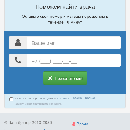
Поможем найти врача
Оставьте свой номер и мы вам перезвоним в
течение 10 минут
Ваше
имя
Ваш
номер
телефона
Позвоните мне
Согласен на передачу данных
согласие
·
cookie
·
DocDoc
Заявку может подтвердить кол-центр.
© Ваш Доктор 2010-2026
Врачи