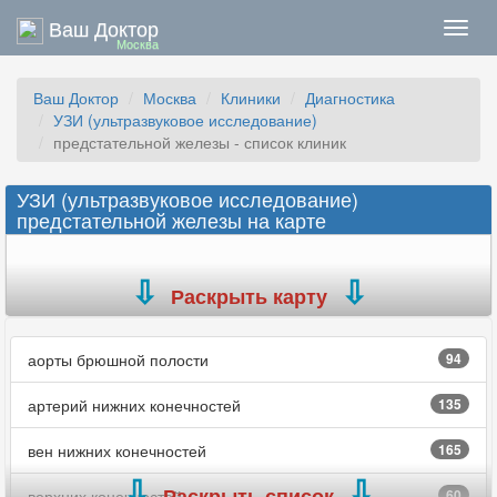
Ваш Доктор
Нави
Москва
Ваш Доктор
Москва
Клиники
Диагностика
УЗИ (ультразвуковое исследование)
предстательной железы - список клиник
УЗИ (ультразвуковое исследование)
предстательной железы на карте
Раскрыть карту
аорты брюшной полости
94
артерий нижних конечностей
135
вен нижних конечностей
165
Раскрыть список
верхних конечностей
60