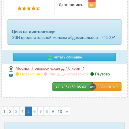
Диагностика:
51
Цена на диагностику:
УЗИ предстательной железы абдоминальное -
4150
Читать описание
Москва
,
Новокосинская д. 10 корп. 1
Новокосино
Улица Дмитриевского
Реутово
+7 (495) 152-85-63
1
2
3
4
5
6
7
8
9
10
»