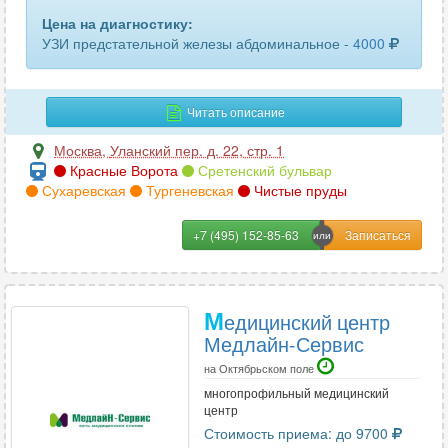
плечевого сплетения
21
Цена на диагностику:
УЗИ предстательной железы абдоминальное -
4000
плечевого сустава
182
поджелудочной железы
258
Читать описание
подчелюстных лимфоузлов
78
Москва
,
Уланский пер. д. 22, стр. 1
Красные Ворота
Сретенский бульвар
полового члена
139
Сухаревская
Тургеневская
Чистые пруды
почек
345
+7 (495) 152-85-63
пояснично-крестцового отдела позвоночника
46
предстательной железы
337
М
едицинский центр
предстательной железы и семенных пузырьков
Медлайн-Сервис
109
на Октябрьском поле
предстательной железы трансректальное
255
многопрофильный медицинский
центр
придаточных пазух носа
133
Стоимость приема: до 9700