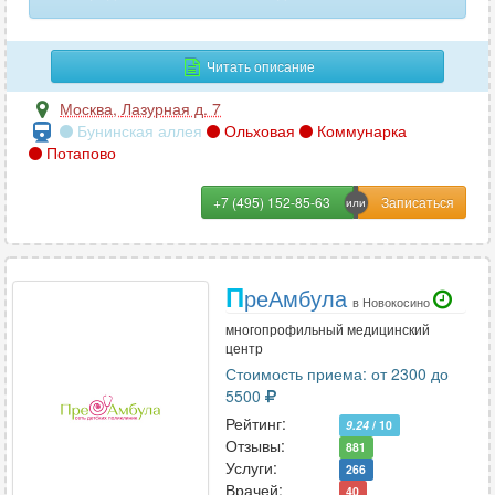
Читать описание
Москва
,
Лазурная д. 7
Бунинская аллея
Ольховая
Коммунарка
Потапово
+7 (495) 152-85-63
П
реАмбула
в Новокосино
многопрофильный медицинский
центр
Стоимость приема: от 2300 до
5500
Рейтинг:
9.24
/ 10
Отзывы:
881
Услуги:
266
Врачей:
40