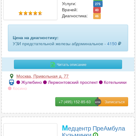
Услуги:
275
Врачей:
40
Диагностика:
46
Цена на диагностику:
УЗИ предстательной железы абдоминальное -
4150
Читать описание
Москва
,
Привольная д. 77
Жулебино
Лермонтовский проспект
Котельники
Косино
+7 (495) 152-85-63
М
едцентр ПреАмбула
Кузьминки