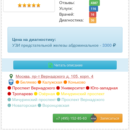
желчного пузыря с определением функции
280
Отзывы:
4387
Услуги:
116
забрюшинного пространства
143
Врачей:
16
Диагностика:
36
кисти руки
82
кишечника
69
Цена на диагностику:
УЗИ предстательной железы абдоминальное -
3300
кожи
25
коленного сустава
197
Читать описание
копчика
30
Москва
,
пр-т Вернадского д. 105, корп. 4
Беляево
Калужская
Коньково
легких и бронхов
22
Проспект Вернадского
Университет
Юго-западная
Тропарево
Озёрная
Мичуринский проспект
лимфатических узлов
347
Мичуринский проспект
Проспект Вернадского
Новаторская
Воронцовская
лимфоузлов брюшной полости
80
+7 (495) 152-85-63
лимфоузлов шеи
103