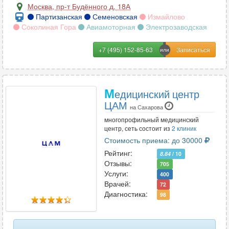
надпочечников
259
Москва
,
пр-т Будённого д. 18А
Партизанская
Семеновская
Измайлово
органов брюшной полости
392
Соколиная Гора
Авиамоторная
Электрозаводская
органов малого таза
284
+7 (495) 152-85-63
органов малого таза трансвагинальное
280
органов мошонки
354
М
едицинский центр
ЦАМ
на Сахарова
паращитовидных желез
144
многопрофильный медицинский
центр, сеть состоит из
2 клиник
паховых лимфоузлов
142
Стоимость приема: до 30000
периферических лимфоузлов
75
Рейтинг:
8.84
/ 10
Отзывы:
705
периферических нервов
117
Услуги:
400
Врачей:
72
печени
281
Диагностика:
98
плевральной полости
210