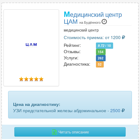
локтевого сустава
171
М
едицинский центр
лучезапястного сустава
148
ЦАМ
на Будённого
матки и придатков
278
медицинский центр
Стоимость приема: от 1200
матки и придатков трансвагинальное
162
Рейтинг:
9.72
/ 10
Отзывы:
154
маточных труб
42
Услуги:
262
Диагностика:
52
молочных желез
408
мочевого пузыря
368
мочеточников
73
мягких тканей
Цена на диагностику:
208
УЗИ предстательной железы абдоминальное -
2500
мягких тканей лица
62
мягких тканей шеи
91
Читать описание