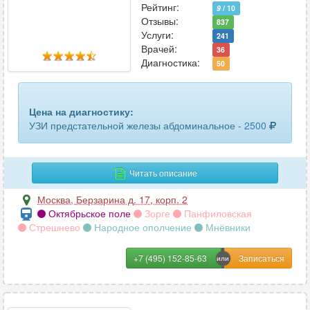
Рейтинг:
прямой кишки трансректальное
9
/ 10
7
Отзывы:
837
Услуги:
241
селезенки
263
Врачей:
36
Диагностика:
50
сердца и сосудов
76
слюнной железы
294
Цена на диагностику:
сосудов верхних конечностей
78
УЗИ предстательной железы абдоминальное -
2500
сосудов головного мозга
57
Читать описание
сосудов нижних конечностей
96
Москва
,
Берзарина д. 17, корп. 2
сосудов шеи
98
Октябрьское поле
Зорге
Панфиловская
Стрешнево
Народное ополчение
Мнёвники
средостения
20
+7 (495) 152-85-63
стопы
72
тазобедренных суставов
226