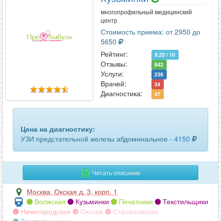
многопрофильный медицинский
центр
Стоимость приема: от 2950 до
5650
Рейтинг:
9.22
/ 10
Отзывы:
842
Услуги:
238
Врачей:
34
Диагностика:
47
Цена на диагностику:
УЗИ предстательной железы абдоминальное -
4150
Читать описание
Москва
,
Окская д. 3, корп. 1
Волжская
Кузьминки
Печатники
Текстильщики
Нижегородская
Окская
Стахановская