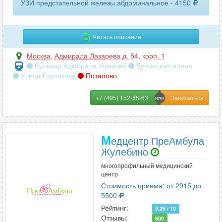
УЗИ предстательной железы абдоминальное -
4150
Читать описание
Москва
,
Адмирала Лазарева д. 54, корп. 1
Бульвар Адмирала Ушакова
Бунинская аллея
Улица Горчакова
Потапово
+7 (495) 152-85-63
М
едцентр ПреАмбула
Жулебино
многопрофильный медицинский
центр
Стоимость приема: от 2915 до
5500
Рейтинг:
9.25
/ 10
Отзывы:
800