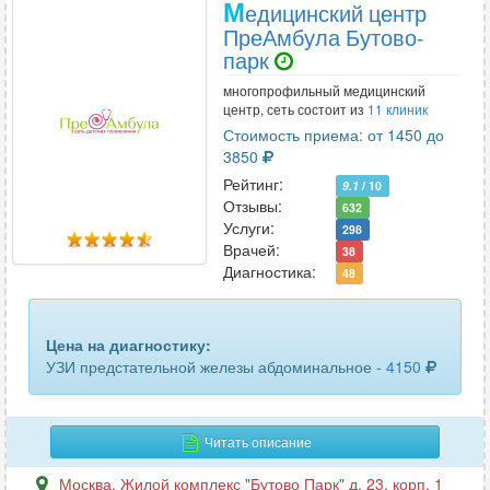
М
едицинский центр
толстого кишечника
22
ПреАмбула Бутово-
парк
тонкого кишечника
25
многопрофильный медицинский
уха
1
центр, сеть состоит из
11 клиник
Стоимость приема: от 1450 до
шейного отдела позвоночника
71
3850
Рейтинг:
9.1
/ 10
щитовидной железы
415
Отзывы:
632
Услуги:
298
эластография печени
59
Врачей:
38
Диагностика:
48
эластография щитовидной железы
43
яичников
56
Цена на диагностику:
УЗИ предстательной железы абдоминальное -
4150
Читать описание
Москва
,
Жилой комплекс "Бутово Парк" д. 23, корп. 1