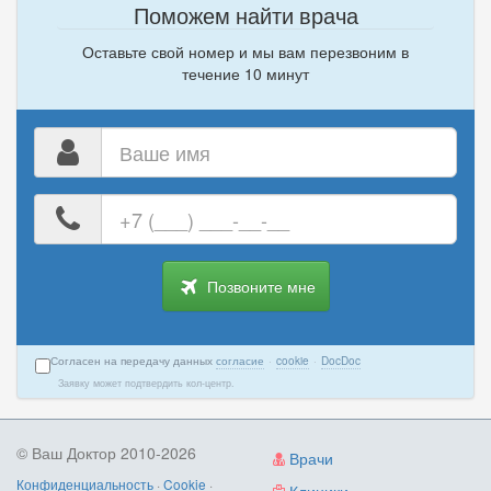
Поможем найти врача
Оставьте свой номер и мы вам перезвоним в
течение 10 минут
Ваше
имя
Ваш
номер
телефона
Позвоните мне
Согласен на передачу данных
согласие
·
cookie
·
DocDoc
Заявку может подтвердить кол-центр.
© Ваш Доктор 2010-2026
Врачи
Конфиденциальность
·
Cookie
·