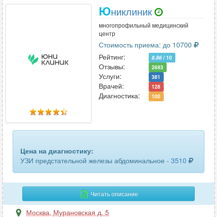
Ю
толстого кишечника
22
никлиник
многопрофильный медицинский
тонкого кишечника
25
центр
Стоимость приема: до 10700
уха
1
Рейтинг:
8.86
/ 10
Отзывы:
шейного отдела позвоночника
71
2693
Услуги:
381
Врачей:
щитовидной железы
128
415
Диагностика:
100
эластография печени
59
эластография щитовидной железы
43
яичников
56
Цена на диагностику:
УЗИ предстательной железы абдоминальное -
3510
Читать описание
Москва
,
Мурановская д. 5