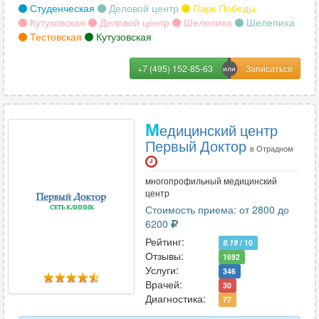
надпочечников
259
Студенческая
Деловой центр
Парк Победы
Кутузовская
Деловой центр
Шелепиха
Шелепиха
органов брюшной полости
392
Тестовская
Кутузовская
органов малого таза
284
+7 (495) 152-85-63
органов малого таза трансвагинальное
280
органов мошонки
354
М
едицинский центр
Первый Доктор
в Отрадном
паращитовидных желез
144
паховых лимфоузлов
142
многопрофильный медицинский
центр
Стоимость приема: от 2800 до
периферических лимфоузлов
75
6200
периферических нервов
117
Рейтинг:
9.19
/ 10
Отзывы:
1692
печени
281
Услуги:
346
Врачей:
30
плевральной полости
210
Диагностика:
77