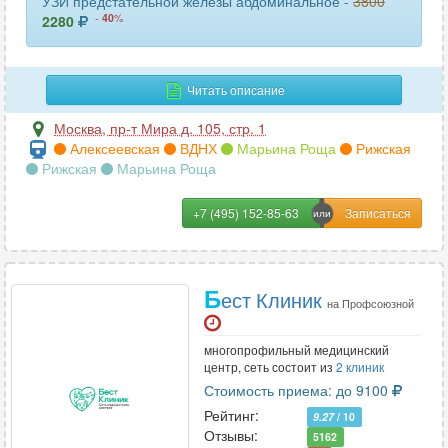
УЗИ предстательной железы абдоминальное -
3800
-
40
%
2280
Читать описание
Москва
,
пр-т Мира д. 105, стр. 1
Алексеевская
ВДНХ
Марьина Роща
Рижская
Рижская
Марьина Роща
+7 (495) 152-85-63
Б
ест Клиник
на Профсоюзной
многопрофильный медицинский
центр, сеть состоит из
2 клиник
Стоимость приема: до 9100
Рейтинг:
9.27
/ 10
Отзывы:
5162