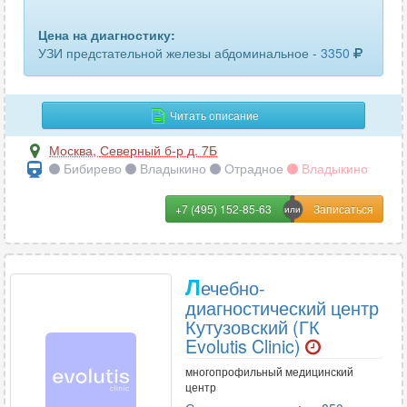
плечевого сплетения
21
Цена на диагностику:
плечевого сустава
182
УЗИ предстательной железы абдоминальное -
3350
поджелудочной железы
258
Читать описание
подчелюстных лимфоузлов
78
Москва
,
Северный б-р д. 7Б
полового члена
139
Бибирево
Владыкино
Отрадное
Владыкино
почек
345
+7 (495) 152-85-63
пояснично-крестцового отдела позвоночника
46
предстательной железы
337
Л
ечебно-
диагностический центр
предстательной железы и семенных пузырьков
109
Кутузовский (ГК
Evolutis Clinic)
предстательной железы трансректальное
255
многопрофильный медицинский
придаточных пазух носа
133
центр