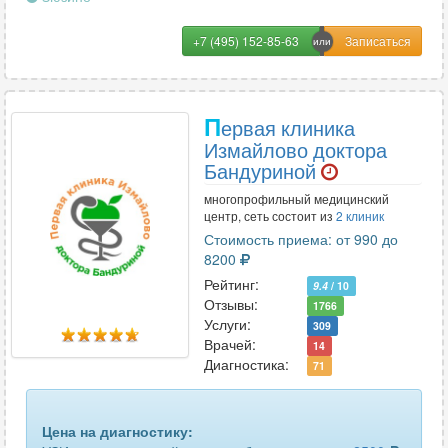
+7 (495) 152-85-63
П
ервая клиника
Измайлово доктора
Бандуриной
многопрофильный медицинский
центр, сеть состоит из
2 клиник
Стоимость приема: от 990 до
8200
Рейтинг:
9.4
/ 10
Отзывы:
1766
Услуги:
309
Врачей:
14
Диагностика:
71
Цена на диагностику: