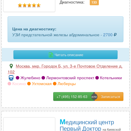
желчного пузыря с определением функции
280
Диагностика:
133
забрюшинного пространства
143
кисти руки
82
Цена на диагностику:
УЗИ предстательной железы абдоминальное -
2700
кишечника
69
кожи
25
Читать описание
коленного сустава
197
Москва
,
мкр. Городок Б, ул. 3-е Почтовое Отделение д.
102
копчика
30
Жулебино
Лермонтовский проспект
Котельники
Косино
Ухтомская
Люберцы
легких и бронхов
22
лимфатических узлов
347
+7 (495) 152-85-63
лимфоузлов брюшной полости
80
М
лимфоузлов шеи
едицинский центр
103
Первый Доктор
на Киевской