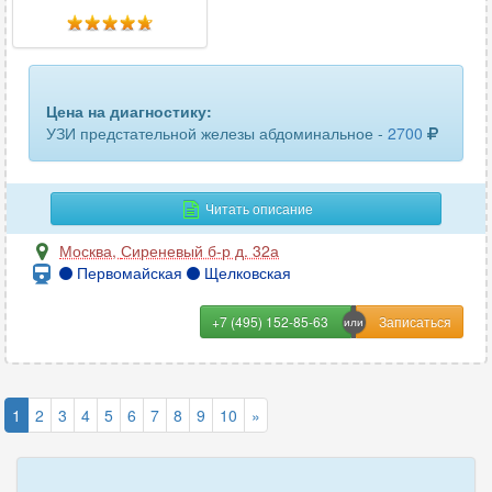
Цена на диагностику:
УЗИ предстательной железы абдоминальное -
2700
Читать описание
Москва
,
Сиреневый б-р д. 32а
Первомайская
Щелковская
+7 (495) 152-85-63
1
2
3
4
5
6
7
8
9
10
»