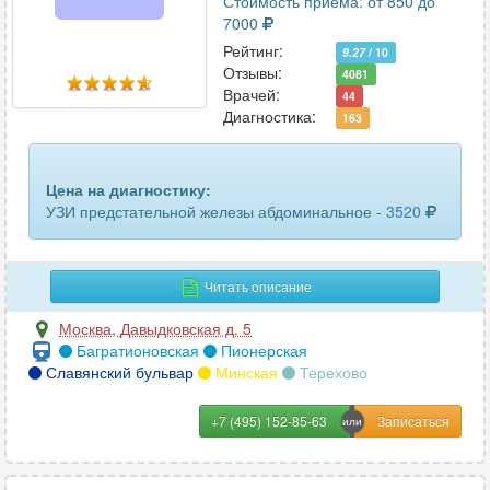
Стоимость приема: от 850 до
прямой кишки трансректальное
7
7000
Рейтинг:
9.27
/ 10
селезенки
263
Отзывы:
4081
Врачей:
44
сердца и сосудов
76
Диагностика:
163
слюнной железы
294
Цена на диагностику:
сосудов верхних конечностей
78
УЗИ предстательной железы абдоминальное -
3520
сосудов головного мозга
57
сосудов нижних конечностей
96
Читать описание
Москва
,
Давыдковская д. 5
сосудов шеи
98
Багратионовская
Пионерская
Славянский бульвар
Минская
Терехово
средостения
20
стопы
72
+7 (495) 152-85-63
тазобедренных суставов
226