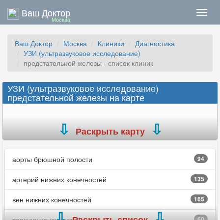
Ваш Доктор
Нави
Москва
Ваш Доктор
Москва
Клиники
Диагностика
УЗИ (ультразвуковое исследование)
предстательной железы - список клиник
УЗИ (ультразвуковое исследование)
предстательной железы на карте
Раскрыть карту
аорты брюшной полости
94
артерий нижних конечностей
135
вен нижних конечностей
165
Раскрыть список
верхних конечностей
60