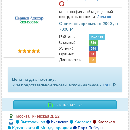
локтевого сустава
171
многопрофильный медицинский
лучезапястного сустава
148
центр, сеть состоит из
3 клиник
Стоимость приема: от 2000 до
матки и придатков
278
7000
Рейтинг:
матки и придатков трансвагинальное
162
9.07
/ 10
Отзывы:
810
Услуги:
маточных труб
344
42
Врачей:
34
Диагностика:
67
молочных желез
408
мочевого пузыря
368
Цена на диагностику:
мочеточников
УЗИ предстательной железы абдоминальное -
1800
73
мягких тканей
208
Читать описание
мягких тканей лица
62
Москва
,
Киевская д. 22
мягких тканей шеи
91
Выставочная
Киевская
Киевская
Киевская
Кутузовская
Международная
Парк Победы