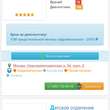
Врачей:
73
Диагностика:
166
Цена на диагностику:
УЗИ предстательной железы абдоминальное -
2900
Читать описание
Москва
,
Новочерёмушкинская д. 34, корп. 2
Академическая
Каховская
Профсоюзная
Зюзино
+7 (495) 152-85-63
Д
етское отделение