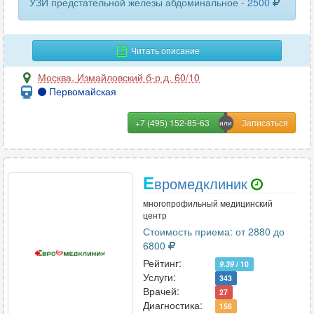
УЗИ предстательной железы абдоминальное -
2500
Читать описание
Москва
,
Измайловский б-р д. 60/10
Первомайская
+7 (495) 152-85-63
Е
вромедклиник
многопрофильный медицинский
центр
Стоимость приема: от 2880 до
6800
Рейтинг:
9.39
/ 10
Услуги:
343
Врачей:
27
Диагностика:
156