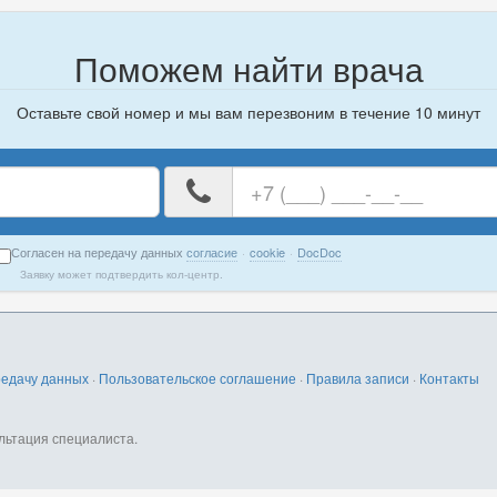
Поможем найти врача
Оставьте свой номер и мы вам перезвоним в течение 10 минут
е
Ваш
номер
телефона
Согласен на передачу данных
согласие
·
cookie
·
DocDoc
Заявку может подтвердить кол-центр.
редачу данных
·
Пользовательское соглашение
·
Правила записи
·
Контакты
льтация специалиста.