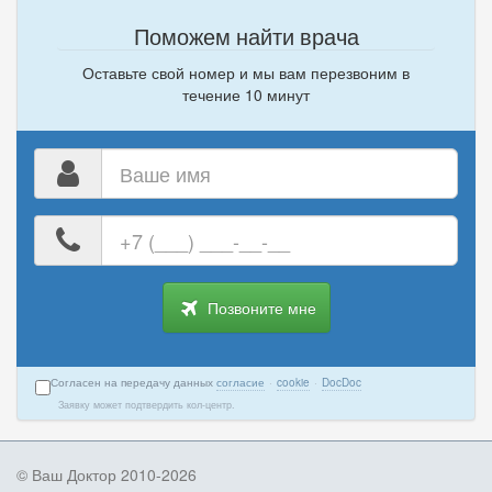
Поможем найти врача
Оставьте свой номер и мы вам перезвоним в
течение 10 минут
Ваше
имя
Ваш
номер
телефона
Позвоните мне
Согласен на передачу данных
согласие
·
cookie
·
DocDoc
Заявку может подтвердить кол-центр.
© Ваш Доктор 2010-2026